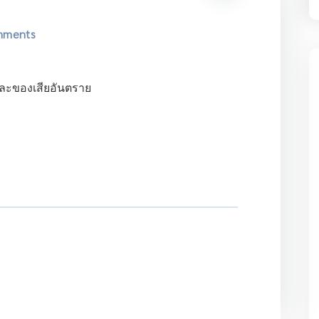
mments
และของเสียอันตราย