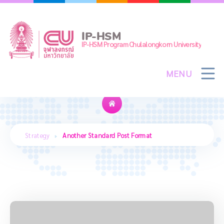
Skip
to
content
IP-HSM
IP-HSM Program Chulalongkorn University
MENU
Another Standard Post Format
Strategy
Another Standard Post Format