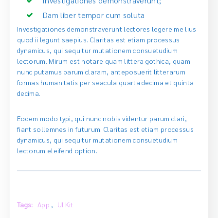
Investigationes demonstraverunt;
Dam liber tempor cum soluta
Investigationes demonstraverunt lectores legere me lius
quod ii legunt saepius. Claritas est etiam processus
dynamicus, qui sequitur mutationem consuetudium
lectorum. Mirum est notare quam littera gothica, quam
nunc putamus parum claram, anteposuerit litterarum
formas humanitatis per seacula quarta decima et quinta
decima.
Eodem modo typi, qui nunc nobis videntur parum clari,
fiant sollemnes in futurum. Claritas est etiam processus
dynamicus, qui sequitur mutationem consuetudium
lectorum eleifend option.
Tags:
App
,
UI Kit