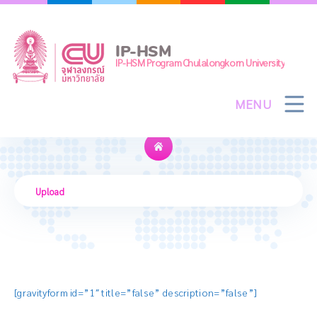
Skip
to
content
IP-HSM
IP-HSM Program Chulalongkorn University
MENU
Upload
Upload
[gravityform id=”1″ title=”false” description=”false”]