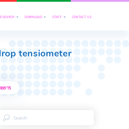
RESEARCH
DOWNLOAD
STAFF
CONTACT US



drop tensiometer
รายการ