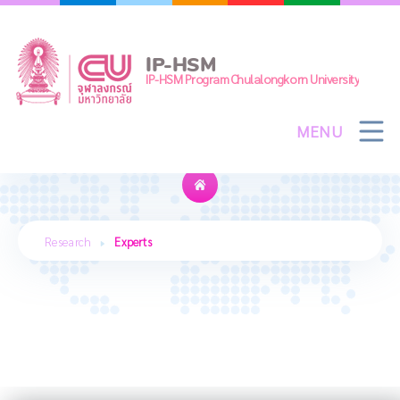
Skip
to
content
IP-HSM
IP-HSM Program Chulalongkorn University
MENU
Experts
Research
Experts